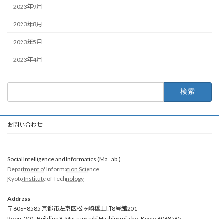
2023年9月
2023年8月
2023年5月
2023年4月
検
索:
お問い合わせ
Social Intelligence and Informatics (Ma Lab.)
Department of Information Science
Kyoto Institute of Technology
Address
〒606−8585 京都市左京区松ヶ崎橋上町8号館201
Room 201, Building 8, Matsugasaki Hashigami-cho, Kyoto 6068585