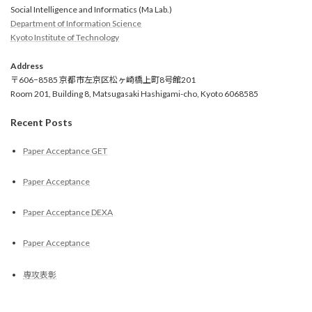
Social Intelligence and Informatics (Ma Lab.)
Department of Information Science
Kyoto Institute of Technology
Address
〒606−8585 京都市左京区松ヶ崎橋上町8号館201
Room 201, Building 8, Matsugasaki Hashigami-cho, Kyoto 6068585
Recent Posts
Paper Acceptance GET
Paper Acceptance
Paper Acceptance DEXA
Paper Acceptance
専攻表彰