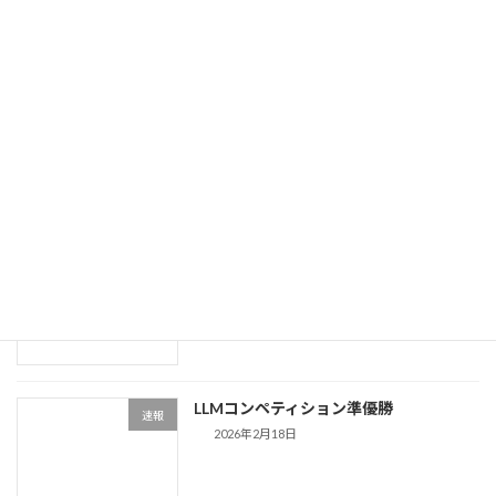
中国データベース技術委員会と交流
速報
2026年3月12日
DEIM2026 学生プレゼンテーション賞受
速報
賞
2026年3月12日
DEIM2026にて発表を行いました
速報
2026年3月12日
LLMコンペティション準優勝
速報
2026年2月18日